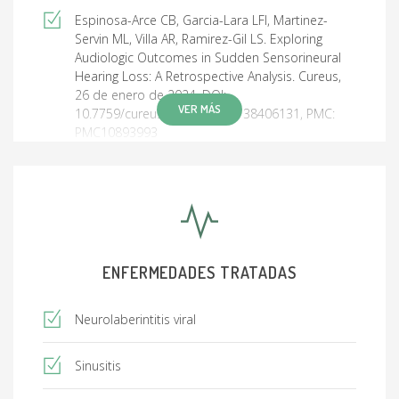
Espinosa-Arce CB, Garcia-Lara LFI, Martinez-
Servin ML, Villa AR, Ramirez-Gil LS. Exploring
Audiologic Outcomes in Sudden Sensorineural
Hearing Loss: A Retrospective Analysis. Cureus,
26 de enero de 2024. DOI:
VER MÁS
10.7759/cureus.52977, PMID: 38406131, PMC:
PMC10893993
Rodríguez-Revilla IC, Corvera-Behar G, Espinosa-
Arce CB, García-De la Cruz MA. Efecto de los
bifosfonatos en el tratamiento de la
otoesclerosis temprana. Anales de
Otorrinolaringología Mexicana, 25 de julio de
ENFERMEDADES TRATADAS
2022
Corvera-Behar LG, Espinosa Arce CB, García de
Neurolaberintitis viral
la Cruz MA. Edad de detección de la hipoacusia
y su impacto en la edad de implantación coclear
Sinusitis
en el Instituto Mexicano de Otología y
Neurotología. Anales Médicos del Centro Médico