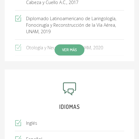
Cabeza y Cuello A.C., 2017
Diplomado Latinoamericano de Laringología,
Fonocirugía y Reconstrucción de la Vía Aérea,
UNAM, 2019
Otología y Neurootología, UNAM, 2020
VER MÁS
Advanced Surgeons Course, Institute for
Cochlear Implant Training (Diciembre 2025)
Curso de Rinoplastia, extensor septal 593 con
Dr. Cristian Cordero, Ecuador (sep 2025)
IDIOMAS
Global Masters in Rhinoplasty, Río de Janeiro,
Brasil (marzo 2025)
Inglés
Preservation Rhinoplasty The Course, Miami, EE.
UU. (noviembre 2024)