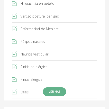
ABC, 2019. DOI: 10.35366/bc194c
Hipoacusia en bebés
Vértigo postural benigno
Enfermedad de Meniere
Pólipos nasales
Neuritis vestibular
Rinitis no alérgica
Rinitis alérgica
VER MÁS
Otitis
Otosclerosis