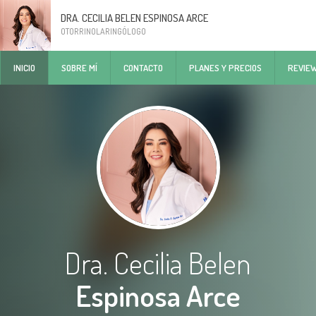
DRA. CECILIA BELEN ESPINOSA ARCE
OTORRINOLARINGÓLOGO
INICIO
SOBRE MÍ
CONTACTO
PLANES Y PRECIOS
REVIE
Dra. Cecilia Belen
Espinosa Arce