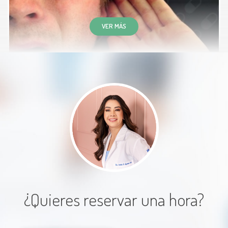
dudas
VER MÁS
Paciente
Excelente atención desde la
llegada, la Doctora Cecilia se toma
el tiempo para explicar de manera
detallada el padecimiento y
tratamiento.
¿Quieres reservar una hora?
Paciente